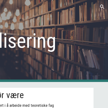
ion
lisering
ør være
ert i å arbeide med teoretiske fag