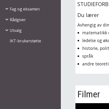
STUDIEFOR
Fag og eksamen
Du lærer
Rådgiver
Avhengig av din
Utvalg
matematikk o
ledelse og ø
IKT-brukerstøtte
historie, poli
språk
andre teoreti
Filmer