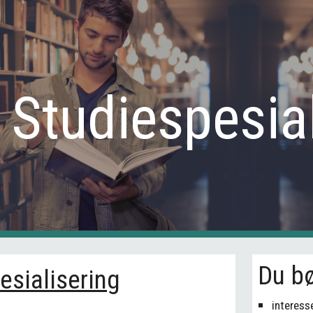
ip to main content
Skip to navigat
Studiespesia
Du b
esialisering
interess