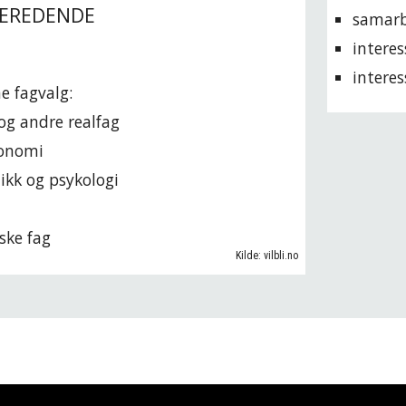
BEREDENDE
samarbe
interes
interes
e fagvalg:
g andre realfag
konomi
tikk og psykologi
ske fag
Kilde: vilbli.no